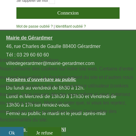
Se rappeler de moi
Connexion
Mot de passe oublié ?
|
Identifiant oublié ?
Mairie de Gérardmer
46, rue Charles de Gaulle 88400 Gérardmer
Tél :
03 29 60 60 60
Information sur les Cookies
villedegerardmer@mairie-gerardmer.com
Nous utilisons des cookies sur notre site web. Certains d’entre
eux sont essentiels au fonctionnement du site et d’autres nous
Horaires d'ouverture au public
aident à améliorer ce site et l’expérience utilisateur (cookies
Du lundi au vendredi de 8h30 à 12h.
traceurs). Vous pouvez décider vous-même si vous autorisez
Lundi et Mercredi de 13h30 à 17h30 et Vendredi de
ou non ces cookies. Merci de noter que, si vous les rejetez,
13h30 à 17h sur rendez-vous.
vous risquez de ne pas pouvoir utiliser l’ensemble des
Fermé au public le mardi et le jeudi après-midi
fonctionnalités du site.
Horaires Passeports - CNI
Ok
Je refuse